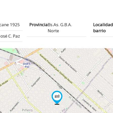
cane 1925
Provincia
Bs.As. G.B.A.
Localidad
Norte
barrio
José C. Paz