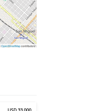
©
OpenStreetMap
contributors
USD 33.000