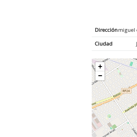
Dirección
miguel 
Ciudad
+
−