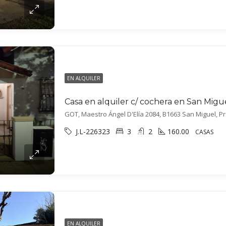
EN ALQUILER
Casa en alquiler c/ cochera en San Migu
J.L-226323
3
2
160.00
CASAS
EN ALQUILER