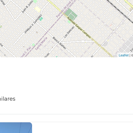
Leaflet
| 
ilares