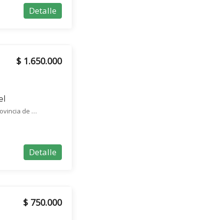
Detalle
$ 1.650.000
el
GOT, Maestro Ángel D'Elía 2084, B1663 San Miguel, Provincia de Buenos Aires, San Miguel, San Miguel
Detalle
$ 750.000