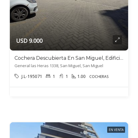
USD 9.000
Cochera Descubierta En San Miguel, Edificio Nuevo Centro ,a Media Cuadra De Domingo Faustino Sarmiento, Y A 1 Cuadra Y Media De Av. Pte. J. D. Perón
General las Heras 1338, San Miguel, San Miguel
J.L-195071
1
1
1.00
COCHERAS
EN VENTA